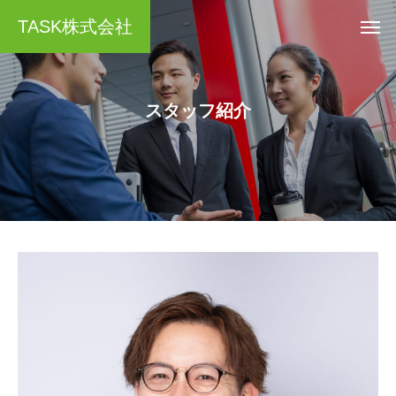
TASK株式会社
ス
タ
ッ
フ
紹
介